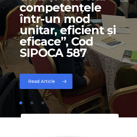
competențele
de
a-și
exercita
într-un
mod
competențele
unitar,
eficient
și
într-un
mod
eficace”,
Cod
unitar,
eficient
și
SIPOCA
587
eficace”, cod SIPOC
Read Article