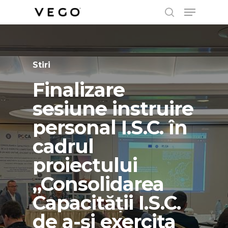
Menu
Skip
search
to
Close
main
Menu
content
Stiri
Finalizare
Stiri
Stiri
sesiune
instruire
Demarare
Premii
iunie
personal
I.S.C.
în
sesiune
2022
instruire
cadrul
personal
I.S.C.
in
proiectului
cadrul
„Consolidarea
proiectului
Capacității
I.S.C.
“Consolidarea
de
a-și
exercita
capacității
I.S.C.