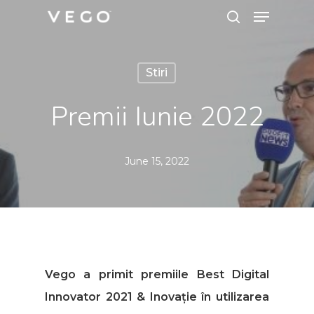
Menu
Skip
search
to
Close
main
Menu
Stiri
content
Premii Iunie 2022
June 15, 2022
Vego a primit premiile
Best Digital
Innovator 2021
&
Inovație în utilizarea