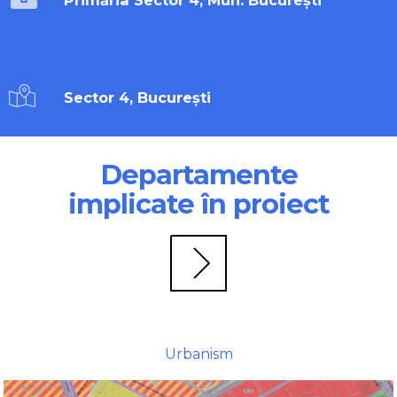
Primăria Sector 4, Mun. București
Sector 4, București
Departamente
implicate în proiect
Urbanism