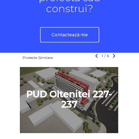
construi?
Contactează-Ne
1
/
6
Proiecte Similare
P
PUD Oltenitei 227-
237