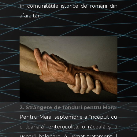
în comunitățile istorice de români din
afara țării.
2. Strângere de fonduri pentru Mara
Pentru Mara, septembrie a început cu
o „banală” enterocolită, o răceală și o
ușoară balonare. A urmat tratamentul