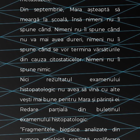
Din septembrie, Mara așteaptă să
meargă la școală, însă nimeni nu îi
spune când. Nimeni nu îi spune când
nu va mai avea dureri, nimeni nu îi
spune când se vor termina vărsăturile
din cauza citostaticelor. Nimeni nu îi
spune nimic.
Nici rezultatul examenului
histopatologic nu avea să vină cu alte
vești mai bune pentru Mara și părinții ei.
Redare parțială din buletinul
examenului histopatologic:
“Fragmentele biopsice analizate din
tumora epiploică prezintă proliferare