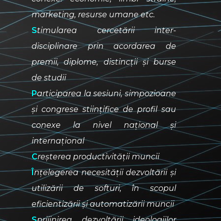
marketing, resurse umane etc.
S
timularea cercetării inter-
disciplinare prin acordarea de
premii, diplome, distincții și burse
de studii
P
articiparea la sesiuni, simpozioane
și congrese stiințifice de profil sau
conexe la nivel național și
internațional
C
reșterea productivității muncii
Î
nțelegerea necesității dezvoltării și
utilizării de softuri, în scopul
eficientizării și automatizării muncii
S
prijinirea dezvoltării ideologiilor