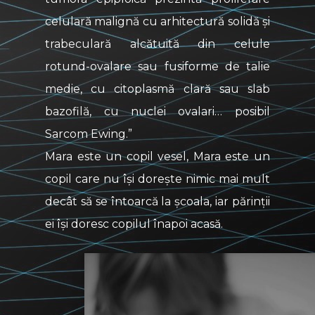
celulară malignă cu arhitectură solidă și
trabeculară alcătuită din celule
rotund-ovalare sau fusiforme de talie
medie, cu citoplasmă clară sau slab
bazofilă, cu nuclei ovalari… posibil
Sarcom Ewing.”
Mara este un copil vesel, Mara este un
copil care nu își dorește nimic mai mult
decât să se întoarcă la școala, iar părinții
ei își doresc copilul înapoi acasă.