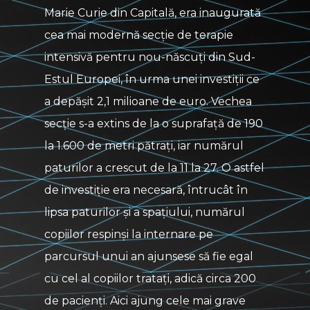
Marie Curie din Capitală, era inaugurată
cea mai modernă secție de terapie
intensivă pentru nou-născuți din Sud-
Estul Europei, în urma unei investiții ce
a depășit 2,1 milioane de euro. Vechea
secție s-a extins de la o suprafață de 190
la 1.600 de metri pătrați, iar numărul
paturilor a crescut de la 11 la 27. O astfel
de investiție era necesară, întrucât în
lipsa paturilor și a spațiului, numărul
copiilor respinși la internare pe
parcursul unui an ajunsese să fie egal
cu cel al copiilor tratați, adică circa 200
de pacienți. Aici ajung cele mai grave