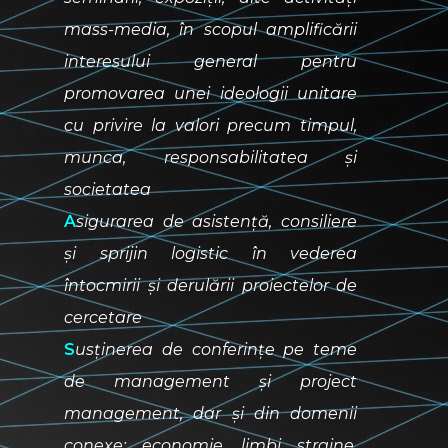
mass-media, în scopul amplificării
interesului general pentru
promovarea unei ideologii unitare
cu privire la valori precum timpul,
munca, responsabilitatea și
societatea
A
sigurarea de asistență, consiliere
și sprijin logistic în vederea
întocmirii și derulării proiectelor de
cercetare
S
usținerea de conferințe pe teme
de management și project
management, dar și din domenii
conexe: economie, limbi straine,