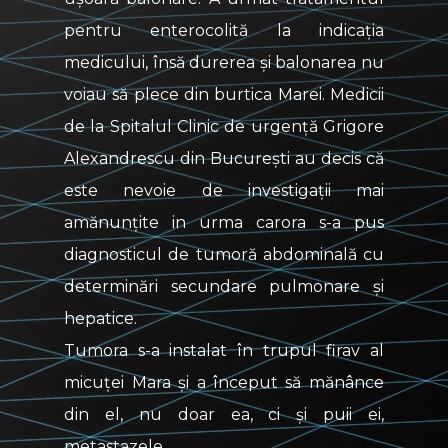
pentru enterocolită la indicația
medicului, însă durerea și balonarea nu
voiau să plece din burtica Marei. Medicii
de la Spitalul Clinic de urgență Grigore
Alexandrescu din București au decis că
este nevoie de investigații mai
amănunțite in urma carora s-a pus
diagnosticul de tumoră abdominală cu
determinări secundare pulmonare și
hepatice.
Tumora s-a instalat în trupul firav al
micuței Mara și a început să mănânce
din el, nu doar ea, ci și puii ei,
metastazele.