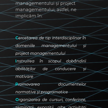
managementului și project
managementului, astfel, ne
implicăm în:
C
ercetarea de tip interdisciplinar în
domeniile managementului și
project managementului
I
nstruirea în scopul dobândirii
abilităților de conducere și
motivare
P
romovarea documentelor
normative și programatice
O
rganizarea de cursuri, conferințe,
seminarii, expoziții, alte activități