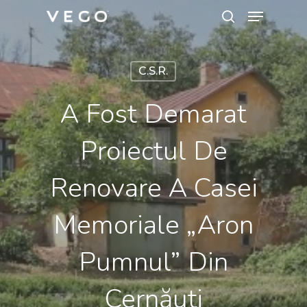
Menu
Skip
search
to
Close
main
Menu
C.S.R.
content
A Fost Demarat
Proiectul De
Renovare A Casei
Memoriale „Aron
Pumnul” Din
Cernăuți