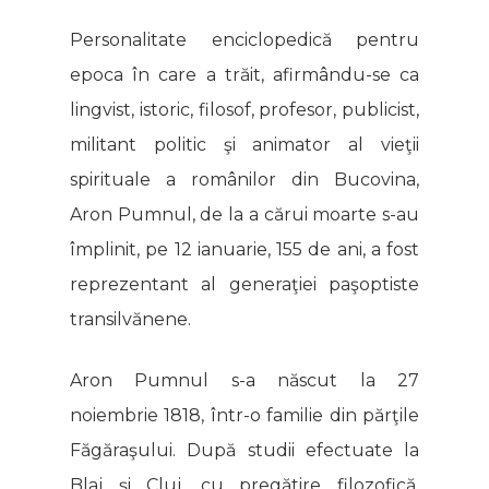
Personalitate enciclopedică pentru
epoca în care a trăit, afirmându-se ca
lingvist, istoric, filosof, profesor, publicist,
militant politic şi animator al vieţii
spirituale a românilor din Bucovina,
Aron Pumnul, de la a cărui moarte s-au
împlinit, pe 12 ianuarie, 155 de ani, a fost
reprezentant al generaţiei paşoptiste
transilvănene.
Aron Pumnul s-a născut la 27
noiembrie 1818, într-o familie din părţile
Făgăraşului. După studii efectuate la
Blaj şi Cluj, cu pregătire filozofică,