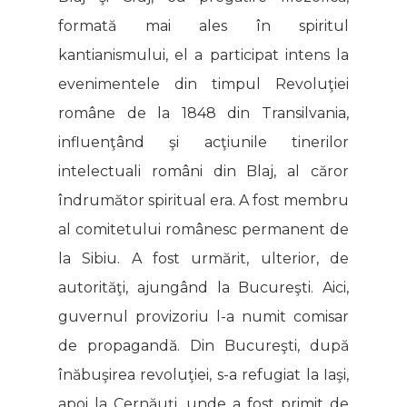
formată mai ales în spiritul
kantianismului, el a participat intens la
evenimentele din timpul Revoluţiei
române de la 1848 din Transilvania,
influenţând şi acţiunile tinerilor
intelectuali români din Blaj, al căror
îndrumător spiritual era. A fost membru
al comitetului românesc permanent de
la Sibiu. A fost urmărit, ulterior, de
autorităţi, ajungând la Bucureşti. Aici,
guvernul provizoriu l-a numit comisar
de propagandă. Din Bucureşti, după
înăbuşirea revoluţiei, s-a refugiat la Iaşi,
apoi la Cernăuţi, unde a fost primit de