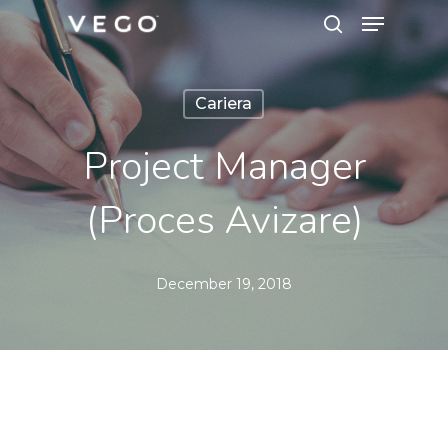
Menu
Skip
search
to
Close
main
Menu
Cariera
content
Project Manager
(Proces Avizare)
December 19, 2018