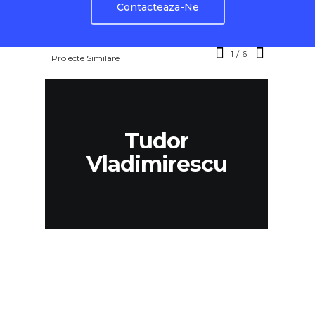
Contacteaza-Ne
1
/
6
Proiecte Similare
A
Tudor
Vladimirescu