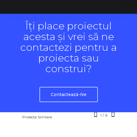
Îți place proiectul
acesta și vrei să ne
contactezi pentru a
proiecta sau
construi?
Contactează-Ne
Valea
1
/
6
Proiecte Similare
Turnu Magurele
Calmantuiului 23
Metalurgiei 132
Vitan Barzesti
Oltenitei 1
Nisipoasa
272-274
– 25