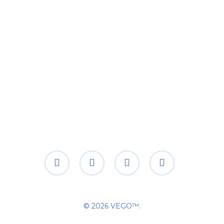
EXECUTIE
twitter
facebook
linkedin
instagram
© 2026 VEGO™.