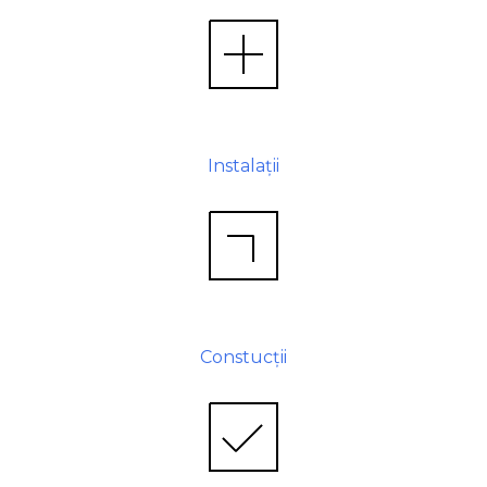
Instalații
Constucții