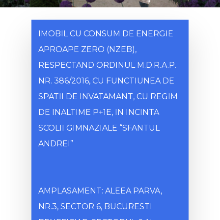
IMOBIL CU CONSUM DE ENERGIE
APROAPE ZERO (NZEB),
RESPECTAND ORDINUL M.D.R.A.P.
NR. 386/2016, CU FUNCTIUNEA DE
SPATII DE INVATAMANT, CU REGIM
DE INALTIME P+1E, IN INCINTA
SCOLII GIMNAZIALE “SFANTUL
ANDREI”
AMPLASAMENT: ALEEA PARVA,
NR.3, SECTOR 6, BUCURESTI